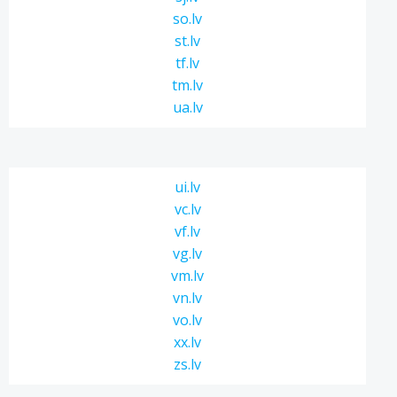
so.lv
st.lv
tf.lv
tm.lv
ua.lv
ui.lv
vc.lv
vf.lv
vg.lv
vm.lv
vn.lv
vo.lv
xx.lv
zs.lv