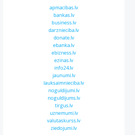
apmacibas.lv
bankas.lv
business.lv
darznieciba.lv
donate.lv
ebanka.lv
ebizness.lv
ezinas.lv
info24.lv
jaunumi.lv
lauksaimnieciba.lv
noguldijumi.lv
noguldijums.lv
tirgus.lv
uznemumi.lv
valutaskurss.lv
ziedojumi.lv