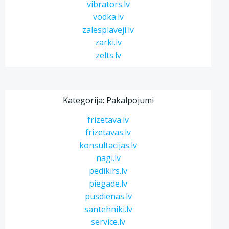
vibrators.lv
vodka.lv
zalesplaveji.lv
zarki.lv
zelts.lv
Kategorija: Pakalpojumi
frizetava.lv
frizetavas.lv
konsultacijas.lv
nagi.lv
pedikirs.lv
piegade.lv
pusdienas.lv
santehniki.lv
service.lv