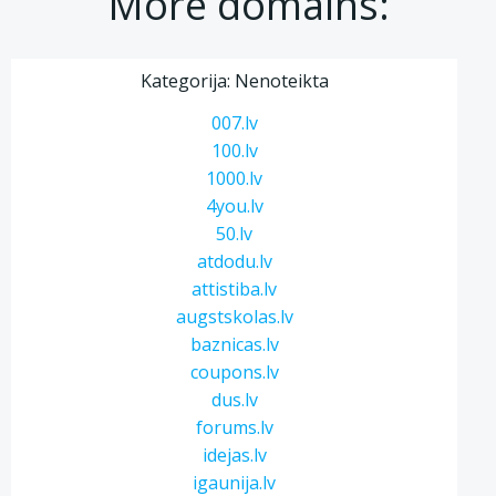
More domains:
Kategorija: Nenoteikta
007.lv
100.lv
1000.lv
4you.lv
50.lv
atdodu.lv
attistiba.lv
augstskolas.lv
baznicas.lv
coupons.lv
dus.lv
forums.lv
idejas.lv
igaunija.lv