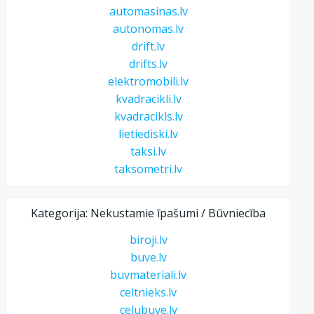
automasinas.lv
autonomas.lv
drift.lv
drifts.lv
elektromobili.lv
kvadracikli.lv
kvadracikls.lv
lietiediski.lv
taksi.lv
taksometri.lv
Kategorija: Nekustamie īpašumi / Būvniecība
biroji.lv
buve.lv
buvmateriali.lv
celtnieks.lv
celubuve.lv