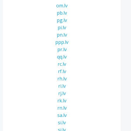
om.lv
pb.lv
pg.lv
pi.lv
pn.lv
ppp.lv
pr.lv
qq.lv
rc.lv
rf.lv
rh.lv
ri.lv
rj.lv
rk.lv
rn.lv
sa.lv
si.lv
sj.lv