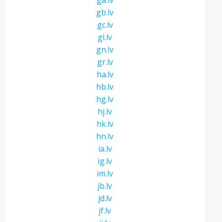
ga.lv
gb.lv
gc.lv
gl.lv
gn.lv
gr.lv
ha.lv
hb.lv
hg.lv
hj.lv
hk.lv
hn.lv
ia.lv
ig.lv
im.lv
jb.lv
jd.lv
jf.lv