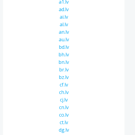
a1.lv
ad.lv
ai.lv
al.lv
an.lv
au.lv
bd.lv
bh.lv
bn.lv
br.lv
bz.lv
cf.lv
ch.lv
cj.lv
cn.lv
co.lv
ct.lv
dg.lv