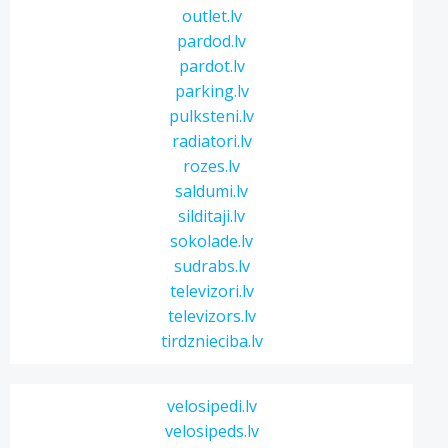
outlet.lv
pardod.lv
pardot.lv
parking.lv
pulksteni.lv
radiatori.lv
rozes.lv
saldumi.lv
silditaji.lv
sokolade.lv
sudrabs.lv
televizori.lv
televizors.lv
tirdznieciba.lv
velosipedi.lv
velosipeds.lv