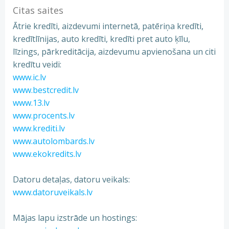
Citas saites
Ātrie kredīti, aizdevumi internetā, patēriņa kredīti,
kredītlīnijas, auto kredīti, kredīti pret auto ķīlu,
līzings, pārkreditācija, aizdevumu apvienošana un citi
kredītu veidi:
www.ic.lv
www.bestcredit.lv
www.13.lv
www.procents.lv
www.krediti.lv
www.autolombards.lv
www.ekokredits.lv
Datoru detaļas, datoru veikals:
www.datoruveikals.lv
Mājas lapu izstrāde un hostings: